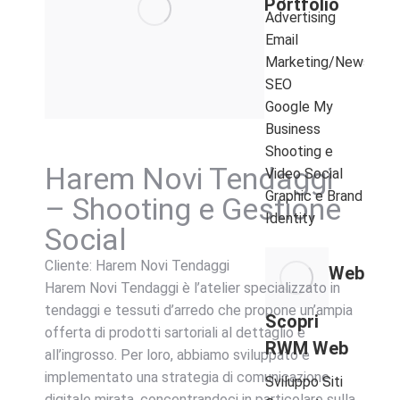
Portfolio
Advertising
Email
Marketing/Newslette
SEO
Google My
Business
Shooting e
Harem Novi Tendaggi
Video Social
Graphic e Brand
– Shooting e Gestione
Identity
Social
Cliente: Harem Novi Tendaggi
Web
Harem Novi Tendaggi è l’atelier specializzato in
tendaggi e tessuti d’arredo che propone un’ampia
Scopri
offerta di prodotti sartoriali al dettaglio e
RWM Web
all’ingrosso. Per loro, abbiamo sviluppato e
implementato una strategia di comunicazione
Sviluppo Siti
digitale mirata, concentrandoci in particolare sulla