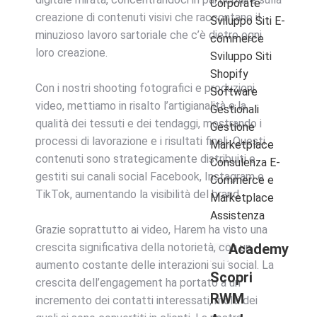
Corporate
creazione di contenuti visivi che raccontano il
Sviluppo Siti E-
minuzioso lavoro sartoriale che c’è dietro ogni
commerce
loro creazione.
Sviluppo Siti
Shopify
Con i nostri shooting fotografici e produzioni
Software
video, mettiamo in risalto l’artigianalità e la
Gestionali
qualità dei tessuti e dei tendaggi, mostrando i
Gestione
processi di lavorazione e i risultati finali. Questi
Marketplace
contenuti sono strategicamente distribuiti e
Consulenza E-
gestiti sui canali social Facebook, Instagram e
Commerce e
TikTok, aumentando la visibilità del brand.
Marketplace
Assistenza
Grazie soprattutto ai video, Harem ha visto una
crescita significativa della notorietà, con un
Academy
aumento costante delle interazioni sui social. La
Scopri
crescita dell’engagement ha portato a un
RWM
incremento dei contatti interessati, molti dei