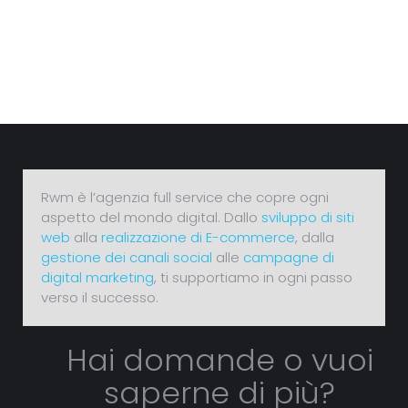
Rwm è l’agenzia full service
che copre ogni
aspetto del mondo
digital
.
Dallo
sviluppo di siti
web
alla
realizzazione di E-commerce
, dalla
gestione dei canali social
alle
campagne di
digital marketing
,
ti supportiamo in ogni passo
verso il successo.
Hai domande o vuoi
saperne di più?