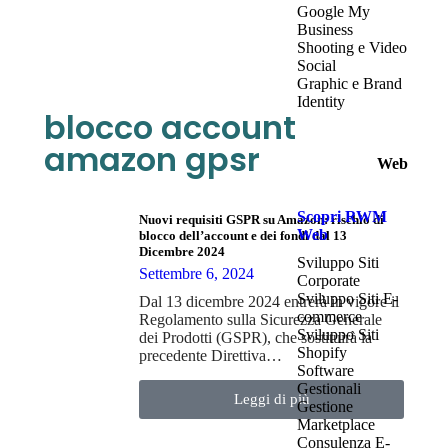
Google My
Business
Shooting e Video
Social
Graphic e Brand
Identity
blocco account
amazon gpsr
Web
Scopri RWM
Nuovi requisiti GSPR su Amazon: rischio di
Web
blocco dell’account e dei fondi dal 13
Dicembre 2024
Sviluppo Siti
Settembre 6, 2024
Corporate
Sviluppo Siti E-
Dal 13 dicembre 2024 entrerà in vigore il
commerce
Regolamento sulla Sicurezza Generale
Sviluppo Siti
dei Prodotti (GSPR), che sostituirà la
Shopify
precedente Direttiva…
Software
Gestionali
Leggi di più
Gestione
Marketplace
Consulenza E-