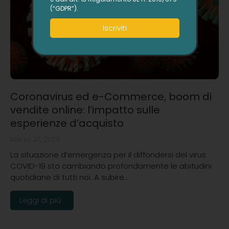
(“GDPR”).
Iscriviti
Coronavirus ed e-Commerce, boom di
vendite online: l’impatto sulle
esperienze d’acquisto
Marzo 27, 2020
La situazione d’emergenza per il diffondersi del virus
COVID-19 sta cambiando profondamente le abitudini
quotidiane di tutti noi. A subire…
Leggi di più