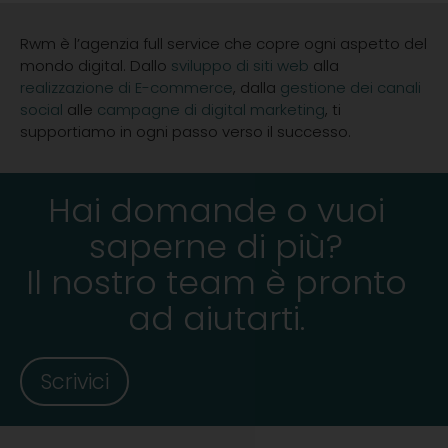
Rwm è l’agenzia full service
che copre ogni aspetto del
mondo
digital
.
Dallo
sviluppo di siti web
alla
realizzazione di E-commerce
, dalla
gestione dei canali
social
alle
campagne di digital marketing
,
ti
supportiamo in ogni passo verso il successo.
Hai domande o vuoi
saperne di più?
Il nostro team è pronto
ad aiutarti.
Scrivici