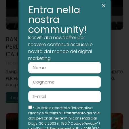
Entra nella
nostra
community!
Iscriviti alla newsletter per
BANDO E-COMMERCE A FONDO
ricevere contenuti esclusivi e
PERDUTO: FINANZIAMENTO PER PMI
novità dal mondo del digital
ITALIANE FINO AL 40%
marketing.
Febbraio 21, 2022
BANDO E-COMMERCE A FONDO PERDUTO: FINANZIAMENTO
PER PMI ITALIANE FINO AL 40% Una nuova opportunità,
che prevede un finanziamento a…
Leggi di più
* Ho letto e accettato l'Informativa
Privacy e autorizzo il trattamento dei miei
dati personali nei termini consentiti dal
D.Lgs. 30.6.2003 n. 196 (“Codice Privacy”)
e dall’art. 13 Regolamento UE n. 2016/679